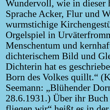
Wundervoll, wie in dieser 
Sprache Acker, Flur und W
wurmstichige Kirchengest
Orgelspiel in Urväterfromm
Menschentum und kernhafte
dichterischem Bild und Gle
Dichterin hat es geschrieb
Born des Volkes quillt.“ (
Seemann: „Blühender Dorn“
28.6.1931.) Über ihr Buch „
fliegen wir“ heißt es in d