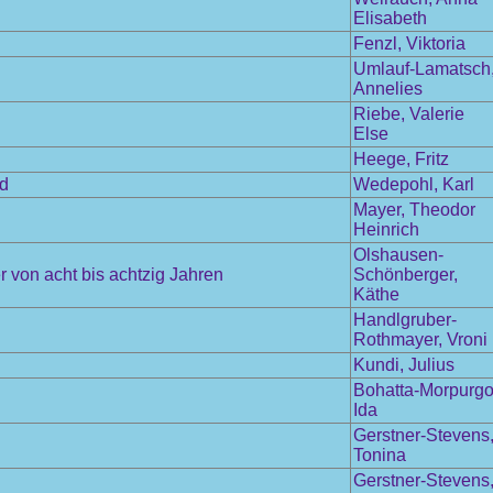
Elisabeth
Fenzl, Viktoria
Umlauf-Lamatsch
Annelies
Riebe, Valerie
Else
Heege, Fritz
nd
Wedepohl, Karl
Mayer, Theodor
Heinrich
Olshausen-
 von acht bis achtzig Jahren
Schönberger,
Käthe
Handlgruber-
Rothmayer, Vroni
Kundi, Julius
Bohatta-Morpurgo
Ida
Gerstner-Stevens
Tonina
Gerstner-Stevens