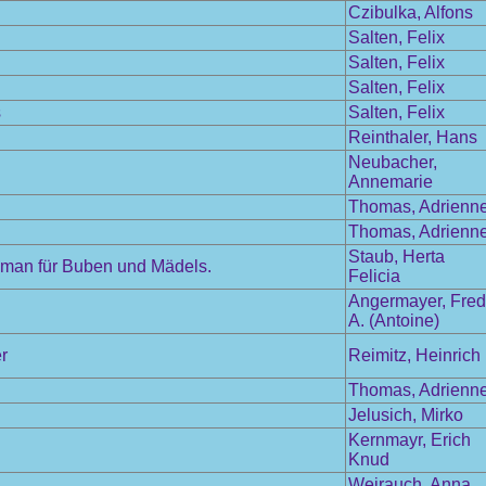
Czibulka, Alfons
Salten, Felix
Salten, Felix
Salten, Felix
s
Salten, Felix
Reinthaler, Hans
Neubacher,
Annemarie
Thomas, Adrienn
Thomas, Adrienn
Staub, Herta
 Roman für Buben und Mädels.
Felicia
Angermayer, Fred
A. (Antoine)
r
Reimitz, Heinrich
Thomas, Adrienn
Jelusich, Mirko
Kernmayr, Erich
Knud
Weirauch, Anna