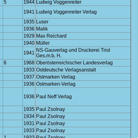
5
1944
Ludwig Voggenreiter
1941
Ludwig Voggenreiter Verlag
1935
Luser
1936
Malik
1929
Max Reichard
1940
Müller
NS-Gauverlag und Druckerei Tirol
1941
Ges.m.b. H.
6
1968
Oberösterreichischer Landesverlag
1933
Ostdeutsche Verlagsanstalt
1937
Ostmarken Verlag
1936
Ostmarken-Verlag
1936
Paul Neff Verlag
1935
Paul Zsolnay
1934
Paul Zsolnay
1931
Paul Zsolnay
1933
Paul Zsolnay
1
1933
Paul Zsolnay