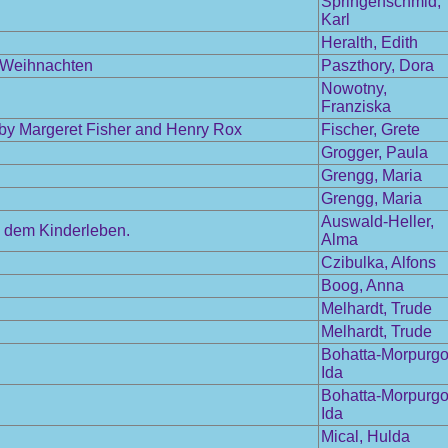
Springenschmid,
Karl
Heralth, Edith
m Weihnachten
Paszthory, Dora
Nowotny,
Franziska
 by Margeret Fisher and Henry Rox
Fischer, Grete
Grogger, Paula
Grengg, Maria
Grengg, Maria
Auswald-Heller,
s dem Kinderleben.
Alma
Czibulka, Alfons
Boog, Anna
Melhardt, Trude
Melhardt, Trude
Bohatta-Morpurgo
Ida
Bohatta-Morpurgo
Ida
Mical, Hulda