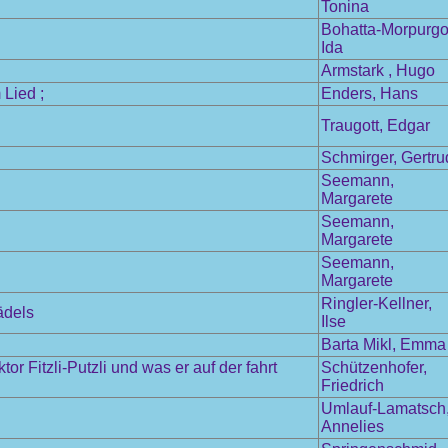
Tonina
Bohatta-Morpurgo
Ida
Armstark , Hugo
Lied ;
Enders, Hans
Traugott, Edgar
Schmirger, Gertru
Seemann,
Margarete
Seemann,
Margarete
Seemann,
Margarete
Ringler-Kellner,
ädels
Ilse
Barta Mikl, Emma
 Fitzli-Putzli und was er auf der fahrt
Schützenhofer,
Friedrich
Umlauf-Lamatsch
Annelies