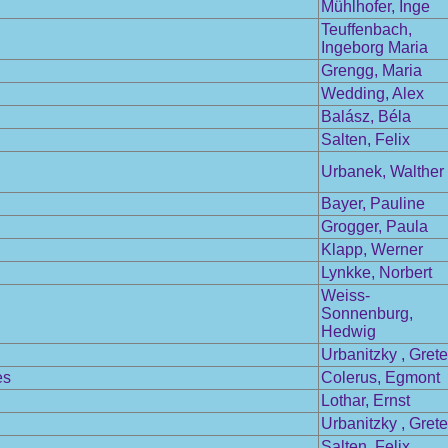
Mühlhofer, Inge
Teuffenbach,
Ingeborg Maria
Grengg, Maria
Wedding, Alex
Balász, Béla
Salten, Felix
Urbanek, Walther
Bayer, Pauline
Grogger, Paula
Klapp, Werner
Lynkke, Norbert
Weiss-
Sonnenburg,
Hedwig
Urbanitzky , Grete
es
Colerus, Egmont
Lothar, Ernst
Urbanitzky , Grete
Salten, Felix