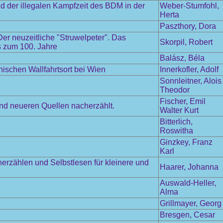
 der illegalen Kampfzeit des BDM in der
Weber-Stumfohl,
Herta
Paszthory, Dora
r neuzeitliche "Struwelpeter". Das
Skorpil, Robert
is zum 100. Jahre
Balász, Béla
schen Wallfahrtsort bei Wien
Innerkofler, Adolf
Sonnleitner, Alois
Theodor
Fischer, Emil
und neueren Quellen nacherzählt.
Walter Kurt
Bitterlich,
Roswitha
Ginzkey, Franz
Karl
herzählen und Selbstlesen für kleinere und
Haarer, Johanna
Auswald-Heller,
Alma
Grillmayer, Georg
Bresgen, Cesar