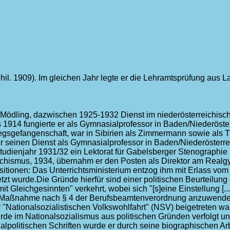
hil. 1909). Im gleichen Jahr legte er die Lehramtsprüfung aus L
Mödling, dazwischen 1925-1932 Dienst im niederösterreichisc
s 1914 fungierte er als Gymnasialprofessor in Baden/Niederöster
egsgefangenschaft, war in Sibirien als Zimmermann sowie als Tra
er seinen Dienst als Gymnasialprofessor in Baden/Niederösterre
tudienjahr 1931/32 ein Lektorat für Gabelsberger Stenographie
aschismus, 1934, übernahm er den Posten als Direktor am Rea
itionen: Das Unterrichtsministerium entzog ihm mit Erlass vom 2
t wurde.Die Gründe hierfür sind einer politischen Beurteilung
t Gleichgesinnten" verkehrt, wobei sich "[s]eine Einstellung [..
e Maßnahme nach § 4 der Berufsbeamtenverordnung anzuwenden.
"Nationalsozialistischen Volkswohlfahrt" (NSV) beigetreten war
urde im Nationalsozialismus aus politischen Gründen verfolgt 
lpolitischen Schriften wurde er durch seine biographischen Ar