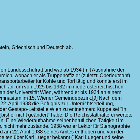
atein, Griechisch und Deutsch ab.
hen Landesschulrat) und war ab 1934 (mit Ausnahme der
reich, wonach er als Truppenoffizier (zuletzt: Oberleutnant)
nsportarbeiter für Kohle und Torf tätig und konnte erst im
ich an, um von 1925 bis 1932 im niederösterreichischen
 an der Universität Wien, während er bis 1934 an einem
lgymnasium im 15. Wiener Gemeindebezirk.[9] Nach dem
2. April 1938 die Befugnis zur Unterrichtserteilung,
 der Gestapo-Leitstelle Wien zu entnehmen: Kuppe sei "in
.]bisher nicht geändert" habe. Die Reichsstatthalterei wertete
 Eine Wiederaufnahme seiner beruflichen Tätigkeit im
, nicht mehr zustande. 1938 war er Lektor für Stenographie
und am 22. April 1938 seines Amtes enthoben und von der
beiten über Karl Lueger bekannt ("Karl Lueger und seine