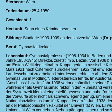
Sterbeort:
Wien
Todesdatum:
25.4.1950
Geschlecht:
1
Herkunft:
Sohn eines Kriminalbeamten
Bildung:
Studierte 1903-1909 an der Universität Wien (Dr. p
Beruf:
Gymnasialdirektor
Lebenslauf:
Gymnasialprofessor (1908-1934 in Baden und 
Jahre 1938-1945) Direktor, zuletzt im 6. Bezirk. Von 1908 bi
am Ersten Weltkrieg teilnahm. Kuppe geriet in russische Kri
März 1921 nach Österreich zurückkehren. 1922 trat er wied
Landesschulrat zu arbeiten.Unterdessen erhielt er ab dem S
Gymnasium in Mödling/Niederösterreich lehrte. Im Austrof
"Anschluss" bzw. im Jahr 1938 verlor er sämtliche seiner Pos
während er als Gymnasiumsdirektor in den Ruhestand versetz
der Systemzeit klerikal eingestellt" gewesen und habe "nur mi
die Vorwürfe aber nicht als schwerwiegend genug, um ein
Nationalsozialismus kam für Kuppe, der am 1. Juni 1938 der 
an der Philosophischen Fakultät der Universität Wien. Er w
Universität Wien vertrieben. Neben pädagogischen und sozia