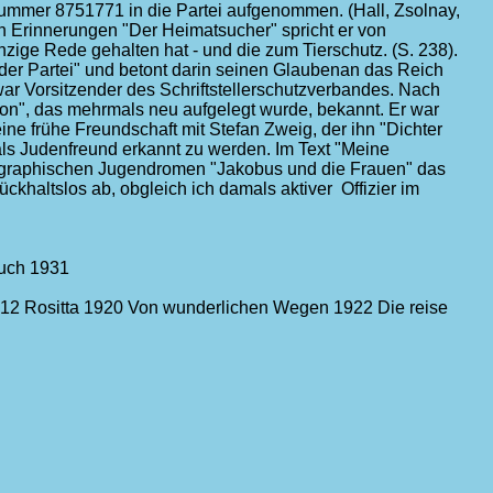
snummer 8751771 in die Partei aufgenommen. (Hall, Zsolnay,
en Erinnerungen "Der Heimatsucher" spricht er von
zige Rede gehalten hat - und die zum Tierschutz. (S. 238).
der Partei" und betont darin seinen Glaubenan das Reich
war Vorsitzender des Schriftstellerschutzverbandes. Nach
llon", das mehrmals neu aufgelegt wurde, bekannt. Er war
ne frühe Freundschaft mit Stefan Zweig, der ihn "Dichter
ht als Judenfreund erkannt zu werden. Im Text "Meine
iographischen Jugendromen "Jakobus und die Frauen" das
khaltslos ab, obgleich ich damals aktiver Offizier im
buch 1931
12 Rositta 1920 Von wunderlichen Wegen 1922 Die reise