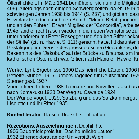
Öffentlichkeit. Im März 1941 bemühte er sich um die Mitgli
408) Allerdings nach einigen Schwierigkeiten, da er 1919 b
schwierigen Jahren 1938 bis 1944 (S. 237) und gibt an, das
Er verfasste jedoch auch den Bericht "Meine Betätigung i
und an den Führer." Er war Mitglied der "Concordia", arbeit
1945 fand er recht rasch wieder in die neuen Verhältnise z
unter anderem mit Peter Rosegger und Adalbert Stifter beka
der Stillle" (zit. n. Hawle, S. 111) genannt hatte, litt daru
Bestätigung im Dienste des grossdeutschen Gedankens, de
Bekenntnis des "Jakobus" auf der Brücke zu Braunau am Inn.
katholischen Österreich war. (zitiert nach Hangler, Hawle, 
Werke:
Lyrik Ergebnisse 1900 Das heimliche Läuten. 1906 
Befreite Stunde. 1917. ürmers Tagelied für Deutschland 
Sternengast. 1937
Vom tieferen Leben. 1938. Romane und Novellen: Jakobus 
nach Komakuku 1923 Der Weg zu Oswalda 1924
Der Wundervogel. 1929. Salzburg und das Salzkammergut.
Liselotte und ihr Ritter 1935
Kinderliteratur:
Hatschi Bratschis Luftballon
Rezeptions, Auszeichnungen:
Dr.phil. h.c.
1906 Bauernfeldpreis für "Das heimliche Läuten"
1932 Ehrendoktorat an der Universität Wien