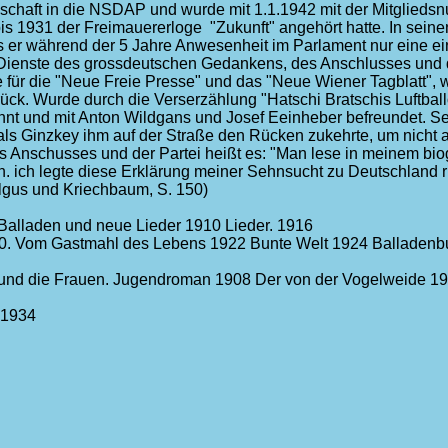
edschaft in die NSDAP und wurde mit 1.1.1942 mit der Mitglied
is 1931 der Freimauererloge "Zukunft" angehört hatte. In sein
s er während der 5 Jahre Anwesenheit im Parlament nur eine ein
m Dienste des grossdeutschen Gedankens, des Anschlusses und 
te für die "Neue Freie Presse" und das "Neue Wiener Tagblatt", 
urück. Wurde durch die Verserzählung "Hatschi Bratschis Luftba
nnt und mit Anton Wildgans und Josef Eeinheber befreundet. Sei
nter, als Ginzkey ihm auf der Straße den Rücken zukehrte, um nic
s Anschusses und der Partei heißt es: "Man lese in meinem b
 ich legte diese Erklärung meiner Sehnsucht zu Deutschland rüc
Kilgus und Kriechbaum, S. 150)
Balladen und neue Lieder 1910 Lieder. 1916
1920. Vom Gastmahl des Lebens 1922 Bunte Welt 1924 Balladen
und die Frauen. Jugendroman 1908 Der von der Vogelweide 19
 1934