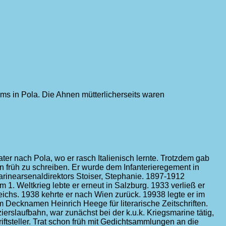
ms in Pola. Die Ahnen mütterlicherseits waren
Vater nach Pola, wo er rasch Italienisch lernte. Trotzdem gab
früh zu schreiben. Er wurde dem Infanterieregement in
Marinearsenaldirektors Stoiser, Stephanie. 1897-1912
 1. Weltkrieg lebte er erneut in Salzburg. 1933 verließ er
eichs. 1938 kehrte er nach Wien zurück. 19938 legte er im
m Decknamen Heinrich Heege für literarische Zeitschriften.
erslaufbahn, war zunächst bei der k.u.k. Kriegsmarine tätig,
iftsteller. Trat schon früh mit Gedichtsammlungen an die