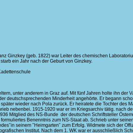
anz Ginzkey (geb. 1822) war Leiter des chemischen Laboratoriu
), starb ein Jahr nach der Geburt von Ginzkey.
Kadettenschule
eltern, unter anderem in Graz auf. Mit fünf Jahren holte ihn der 
r deutschsprechenden Minderheit angehörte. Er begann schon 
ch später wieder nach Pola zurück. Er heiratete die Tochter des 
hrieb nebenbei. 1915-1920 war er im Kriegsarchiv tätig. nach dem
1936 Mitglied des NS-Bunde der deutschen Schriftsteller Österr
ch formuliertes Benenntnis zum NS-Staat ab. Schrieb unter seine
edes"in seinem "Heimgarten" zum Erfolg. Widmete sich der Offizi
ografischen Institut. Nach dem 1. WK war er ausschließlich Schr