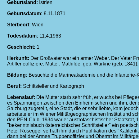
Geburtsland:
Istrien
Geburtsdatum:
8.11.1871
Sterbeort:
Wien
Todesdatum:
11.4.1963
Geschlecht:
1
Herkunft:
Der Großvater war ein armer Weber. Der Vater Fr
Artillerieoffiziere. Mutter: Mathilde, geb. Würkne (geb. 1841
Bildung:
Besuchte die Marineakademie und die Infanterie-
Beruf:
Schiftsteller und Kartograph
Lebenslauf:
Die Mutter starb sehr früh, er wuchs bei Pflege
es Spannungen zwischen den Einheimischen und ihm, der de
Salzburg zugeteilt, eine Stadt, die er sehr liebte, kam jedo
arbeitete er im Wiener Militärgeographischen Institut und sc
den PEN-Club, 1934 war er austrofaschistischer Staatsrat, 
"bekenntnisbuch österreichischer Schriftsteller" ein poetis
Peter Rosegger verhalf ihm durch Publikation des "Kalifenli
dann bei der Armee Truppenoffizier und Oberrat im Militärge