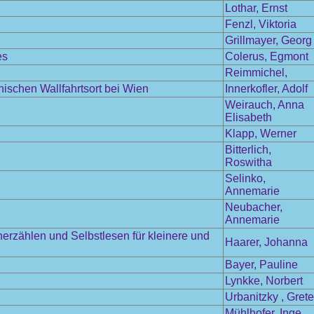
Lothar, Ernst
Fenzl, Viktoria
Grillmayer, Georg
es
Colerus, Egmont
Reimmichel,
schen Wallfahrtsort bei Wien
Innerkofler, Adolf
Weirauch, Anna
Elisabeth
Klapp, Werner
Bitterlich,
Roswitha
Selinko,
Annemarie
Neubacher,
Annemarie
herzählen und Selbstlesen für kleinere und
Haarer, Johanna
Bayer, Pauline
Lynkke, Norbert
Urbanitzky , Grete
Mühlhofer, Inge