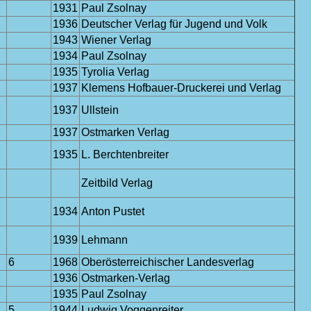
1931
Paul Zsolnay
1936
Deutscher Verlag für Jugend und Volk
1943
Wiener Verlag
1934
Paul Zsolnay
1935
Tyrolia Verlag
1937
Klemens Hofbauer-Druckerei und Verlag
1937
Ullstein
1937
Ostmarken Verlag
1935
L. Berchtenbreiter
Zeitbild Verlag
1934
Anton Pustet
1939
Lehmann
6
1968
Oberösterreichischer Landesverlag
1936
Ostmarken-Verlag
1935
Paul Zsolnay
5
1944
Ludwig Voggenreiter