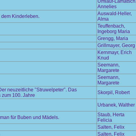
Umlauf-Lamatsch
Annelies
Auswald-Heller,
s dem Kinderleben.
Alma
Teuffenbach,
Ingeborg Maria
Grengg, Maria
Grillmayer, Georg
Kernmayr, Erich
Knud
Seemann,
Margarete
Seemann,
Margarete
r neuzeitliche "Struwelpeter". Das
Skorpil, Robert
is zum 100. Jahre
Urbanek, Walther
Staub, Herta
 Roman für Buben und Mädels.
Felicia
Salten, Felix
s
Salten, Felix