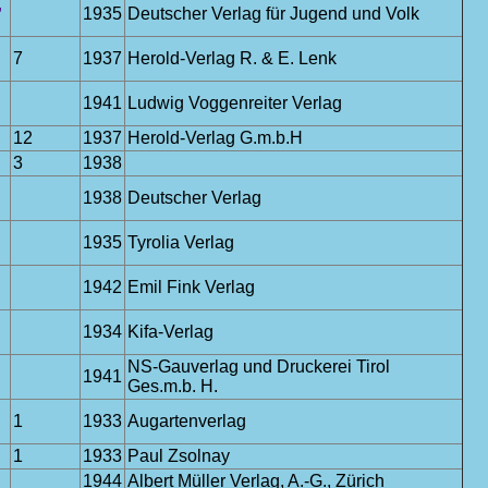
,
1935
Deutscher Verlag für Jugend und Volk
7
1937
Herold-Verlag R. & E. Lenk
1941
Ludwig Voggenreiter Verlag
12
1937
Herold-Verlag G.m.b.H
3
1938
1938
Deutscher Verlag
1935
Tyrolia Verlag
1942
Emil Fink Verlag
1934
Kifa-Verlag
NS-Gauverlag und Druckerei Tirol
1941
Ges.m.b. H.
1
1933
Augartenverlag
1
1933
Paul Zsolnay
1944
Albert Müller Verlag, A.-G., Zürich