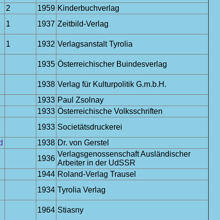
2
1959
Kinderbuchverlag
1
1937
Zeitbild-Verlag
1
1932
Verlagsanstalt Tyrolia
1935
Österreichischer Buindesverlag
1938
Verlag für Kulturpolitik G.m.b.H.
1933
Paul Zsolnay
1933
Österreichische Volksschriften
1933
Societätsdruckerei
d
1938
Dr. von Gerstel
Verlagsgenossenschaft Ausländischer
1936
Arbeiter in der UdSSR
1944
Roland-Verlag Trausel
1934
Tyrolia Verlag
1964
Stiasny