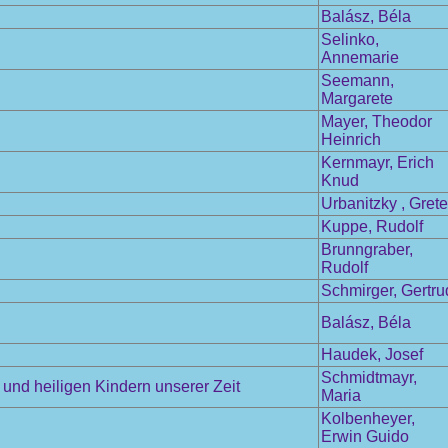
Balász, Béla
Selinko,
Annemarie
Seemann,
Margarete
Mayer, Theodor
Heinrich
Kernmayr, Erich
Knud
Urbanitzky , Grete
Kuppe, Rudolf
Brunngraber,
Rudolf
Schmirger, Gertru
Balász, Béla
Haudek, Josef
Schmidtmayr,
und heiligen Kindern unserer Zeit
Maria
Kolbenheyer,
Erwin Guido