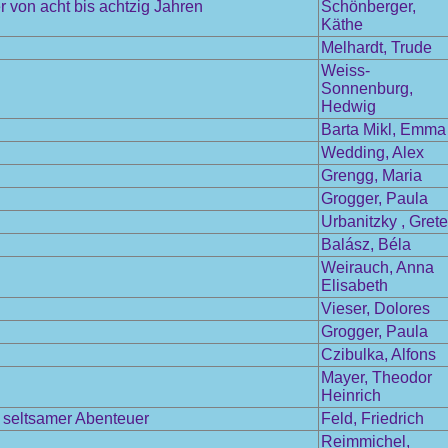
 von acht bis achtzig Jahren
Schönberger,
Käthe
Melhardt, Trude
Weiss-
Sonnenburg,
Hedwig
Barta Mikl, Emma
Wedding, Alex
Grengg, Maria
Grogger, Paula
Urbanitzky , Grete
Balász, Béla
Weirauch, Anna
Elisabeth
Vieser, Dolores
Grogger, Paula
Czibulka, Alfons
Mayer, Theodor
Heinrich
l seltsamer Abenteuer
Feld, Friedrich
Reimmichel,