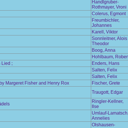
Handlgruber-
Rothmayer, Vroni
Colerus, Egmont
Freumbichler,
Johannes
Karell, Viktor
Sonnleitner, Alois
Theodor
Boog, Anna
Hohlbaum, Rober
Lied ;
Enders, Hans
Salten, Felix
Salten, Felix
 by Margeret Fisher and Henry Rox
Fischer, Grete
Traugott, Edgar
Ringler-Kellner,
ädels
Ilse
Umlauf-Lamatsch
Annelies
Olshausen-