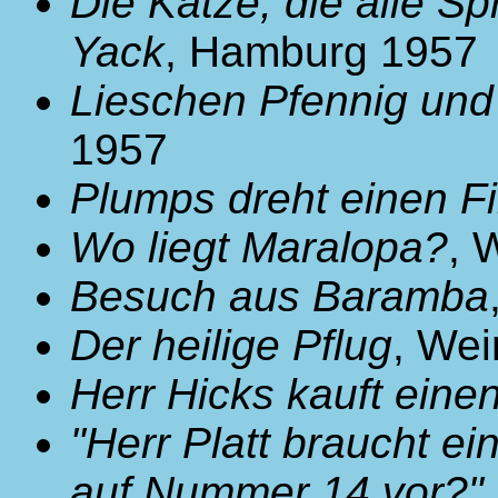
Die Katze, die alle S
Yack
, Hamburg 1957
Lieschen Pfennig und 
1957
Plumps dreht einen F
Wo liegt Maralopa?
, 
Besuch aus Baramba
Der heilige Pflug
, We
Herr Hicks kauft eine
"Herr Platt braucht e
auf Nummer 14 vor?"