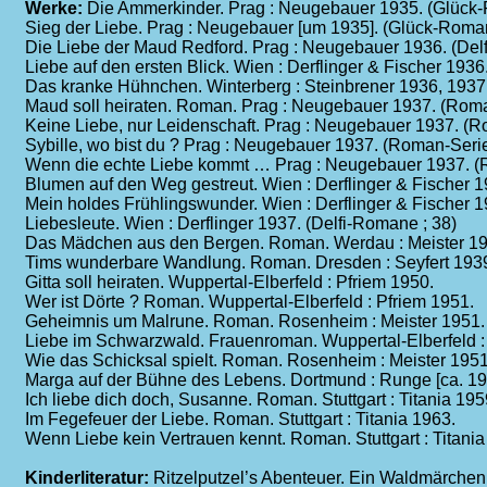
Werke:
Die Ammerkinder. Prag : Neugebauer 1935. (Glück-
Sieg der Liebe. Prag : Neugebauer [um 1935]. (Glück-Roman
Die Liebe der Maud Redford. Prag : Neugebauer 1936. (Del
Liebe auf den ersten Blick. Wien : Derflinger & Fischer 1936
Das kranke Hühnchen. Winterberg : Steinbrener 1936, 1937
Maud soll heiraten. Roman. Prag : Neugebauer 1937. (Roma
Keine Liebe, nur Leidenschaft. Prag : Neugebauer 1937. (R
Sybille, wo bist du ? Prag : Neugebauer 1937. (Roman-Serie
Wenn die echte Liebe kommt … Prag : Neugebauer 1937. (R
Blumen auf den Weg gestreut. Wien : Derflinger & Fischer 1
Mein holdes Frühlingswunder. Wien : Derflinger & Fischer 1
Liebesleute. Wien : Derflinger 1937. (Delfi-Romane ; 38)
Das Mädchen aus den Bergen. Roman. Werdau : Meister 193
Tims wunderbare Wandlung. Roman. Dresden : Seyfert 19
Gitta soll heiraten. Wuppertal-Elberfeld : Pfriem 1950.
Wer ist Dörte ? Roman. Wuppertal-Elberfeld : Pfriem 1951.
Geheimnis um Malrune. Roman. Rosenheim : Meister 1951.
Liebe im Schwarzwald. Frauenroman. Wuppertal-Elberfeld :
Wie das Schicksal spielt. Roman. Rosenheim : Meister 195
Marga auf der Bühne des Lebens. Dortmund : Runge [ca. 19
Ich liebe dich doch, Susanne. Roman. Stuttgart : Titania 195
Im Fegefeuer der Liebe. Roman. Stuttgart : Titania 1963.
Wenn Liebe kein Vertrauen kennt. Roman. Stuttgart : Titania
Kinderliteratur:
Ritzelputzel’s Abenteuer. Ein Waldmärchen. 