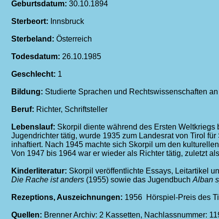
Geburtsdatum:
30.10.1894
Sterbeort:
Innsbruck
Sterbeland:
Österreich
Todesdatum:
26.10.1985
Geschlecht:
1
Bildung:
Studierte Sprachen und Rechtswissenschaften an d
Beruf:
Richter, Schriftsteller
Lebenslauf:
Skorpil diente während des Ersten Weltkriegs b
Jugendrichter tätig, wurde 1935 zum Landesrat von Tirol fü
inhaftiert. Nach 1945 machte sich Skorpil um den kulturellen
Von 1947 bis 1964 war er wieder als Richter tätig, zuletzt a
Kinderliteratur:
Skorpil veröffentlichte Essays, Leitartike
Die Rache ist anders
(1955) sowie das Jugendbuch
Alban s
Rezeptions, Auszeichnungen:
1956 Hörspiel-Preis des Ti
Quellen:
Brenner Archiv: 2 Kassetten, Nachlassnummer: 119,