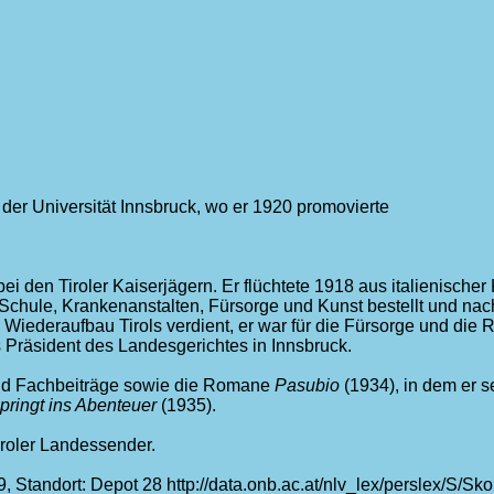
er Universität Innsbruck, wo er 1920 promovierte
ei den Tiroler Kaiserjägern. Er flüchtete 1918 aus italienische
r Schule, Krankenanstalten, Fürsorge und Kunst bestellt und na
 Wiederaufbau Tirols verdient, er war für die Fürsorge und die 
ls Präsident des Landesgerichtes in Innsbruck.
l und Fachbeiträge sowie die Romane
Pasubio
(1934), in dem er s
pringt ins Abenteuer
(1935).
roler Landessender.
 Standort: Depot 28 http://data.onb.ac.at/nlv_lex/perslex/S/Sk