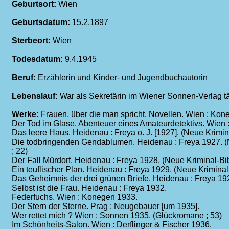
Geburtsort:
Wien
Geburtsdatum:
15.2.1897
Sterbeort:
Wien
Todesdatum:
9.4.1945
Beruf:
Erzählerin und Kinder- und Jugendbuchautorin
Lebenslauf:
War als Sekretärin im Wiener Sonnen-Verlag tä
Werke:
Frauen, über die man spricht. Novellen. Wien : Kon
Der Tod im Glase. Abenteuer eines Amateurdetektivs. Wien
Das leere Haus. Heidenau : Freya o. J. [1927]. (Neue Krimina
Die todbringenden Gendablumen. Heidenau : Freya 1927. (N
; 22)
Der Fall Mürdorf. Heidenau : Freya 1928. (Neue Kriminal-Bib
Ein teuflischer Plan. Heidenau : Freya 1929. (Neue Kriminal-
Das Geheimnis der drei grünen Briefe. Heidenau : Freya 192
Selbst ist die Frau. Heidenau : Freya 1932.
Federfuchs. Wien : Konegen 1933.
Der Stern der Sterne. Prag : Neugebauer [um 1935].
Wer rettet mich ? Wien : Sonnen 1935. (Glückromane ; 53)
Im Schönheits-Salon. Wien : Derflinger & Fischer 1936.