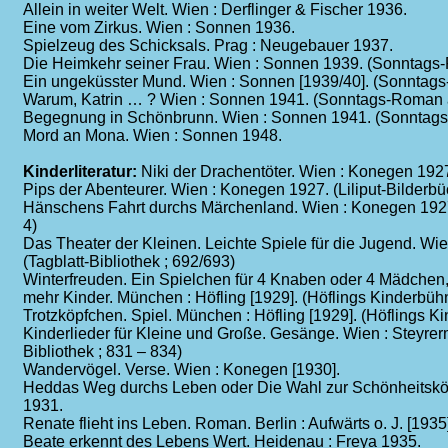
Allein in weiter Welt. Wien : Derflinger & Fischer 1936.
Eine vom Zirkus. Wien : Sonnen 1936.
Spielzeug des Schicksals. Prag : Neugebauer 1937.
Die Heimkehr seiner Frau. Wien : Sonnen 1939. (Sonntags
Ein ungeküsster Mund. Wien : Sonnen [1939/40]. (Sonntag
Warum, Katrin … ? Wien : Sonnen 1941. (Sonntags-Roman 
Begegnung in Schönbrunn. Wien : Sonnen 1941. (Sonntags
Mord an Mona. Wien : Sonnen 1948.
Kinderliteratur:
Niki der Drachentöter. Wien : Konegen 1927.
Pips der Abenteurer. Wien : Konegen 1927. (Liliput-Bilderbüc
Hänschens Fahrt durchs Märchenland. Wien : Konegen 1927. 
4)
Das Theater der Kleinen. Leichte Spiele für die Jugend. Wie
(Tagblatt-Bibliothek ; 692/693)
Winterfreuden. Ein Spielchen für 4 Knaben oder 4 Mädchen
mehr Kinder. München : Höfling [1929]. (Höflings Kinderbüh
Trotzköpfchen. Spiel. München : Höfling [1929]. (Höflings K
Kinderlieder für Kleine und Große. Gesänge. Wien : Steyrerm
Bibliothek ; 831 – 834)
Wandervögel. Verse. Wien : Konegen [1930].
Heddas Weg durchs Leben oder Die Wahl zur Schönheitskö
1931.
Renate flieht ins Leben. Roman. Berlin : Aufwärts o. J. [1935
Beate erkennt des Lebens Wert. Heidenau : Freya 1935.