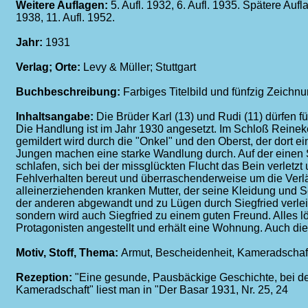
Weitere Auflagen:
5. Aufl. 1932, 6. Aufl. 1935. Spätere Au
1938, 11. Aufl. 1952.
Jahr:
1931
Verlag; Orte:
Levy & Müller; Stuttgart
Buchbeschreibung:
Farbiges Titelbild und fünfzig Zeichn
Inhaltsangabe:
Die Brüder Karl (13) und Rudi (11) dürfen f
Die Handlung ist im Jahr 1930 angesetzt. Im Schloß Reineke
gemildert wird durch die "Onkel" und den Oberst, der dort 
Jungen machen eine starke Wandlung durch. Auf der einen S
schlafen, sich bei der missglückten Flucht das Bein verletz
Fehlverhalten bereut und überraschenderweise um die Verlän
alleinerziehenden kranken Mutter, der seine Kleidung und
der anderen abgewandt und zu Lügen durch Siegfried verleite
sondern wird auch Siegfried zu einem guten Freund. Alles lö
Protagonisten angestellt und erhält eine Wohnung. Auch die 
Motiv, Stoff, Thema:
Armut, Bescheidenheit, Kameradscha
Rezeption:
"Eine gesunde, Pausbäckige Geschichte, bei der e
Kameradschaft" liest man in "Der Basar 1931, Nr. 25, 24