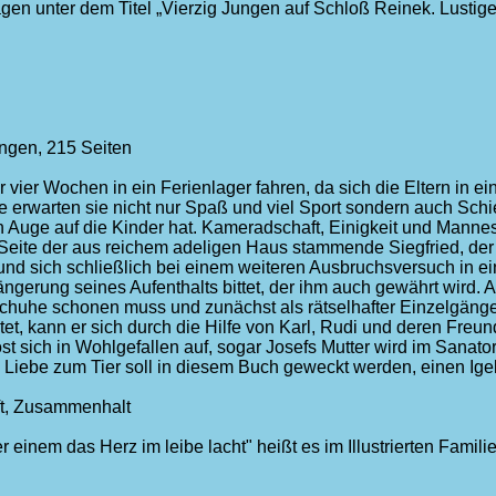
flagen unter dem Titel „Vierzig Jungen auf Schloß Reinek. Lustig
ungen, 215 Seiten
ür vier Wochen in ein Ferienlager fahren, da sich die Eltern in 
 erwarten sie nicht nur Spaß und viel Sport sondern auch Schi
ein Auge auf die Kinder hat. Kameradschaft, Einigkeit und Mann
eite der aus reichem adeligen Haus stammende Siegfried, der 
t und sich schließlich bei einem weiteren Ausbruchsversuch in e
gerung seines Aufenthalts bittet, der ihm auch gewährt wird. A
 Schuhe schonen muss und zunächst als rätselhafter Einzelgän
t, kann er sich durch die Hilfe von Karl, Rudi und deren Freun
st sich in Wohlgefallen auf, sogar Josefs Mutter wird im Sanato
Liebe zum Tier soll in diesem Buch geweckt werden, einen Igel a
ft, Zusammenhalt
inem das Herz im leibe lacht" heißt es im Illustrierten Familien