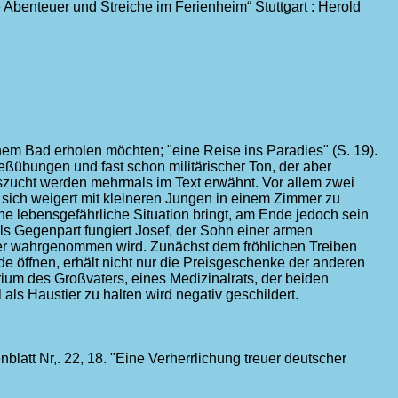
e Abenteuer und Streiche im Ferienheim“ Stuttgart : Herold
einem Bad erholen möchten; "eine Reise ins Paradies" (S. 19).
eßübungen und fast schon militärischer Ton, der aber
eszucht werden mehrmals im Text erwähnt. Vor allem zwei
sich weigert mit kleineren Jungen in einem Zimmer zu
ine lebensgefährliche Situation bringt, am Ende jedoch sein
ls Gegenpart fungiert Josef, der Sohn einer armen
ger wahrgenommen wird. Zunächst dem fröhlichen Treiben
de öffnen, erhält nicht nur die Preisgeschenke der anderen
rium des Großvaters, eines Medizinalrats, der beiden
ls Haustier zu halten wird negativ geschildert.
blatt Nr,. 22, 18. "Eine Verherrlichung treuer deutscher