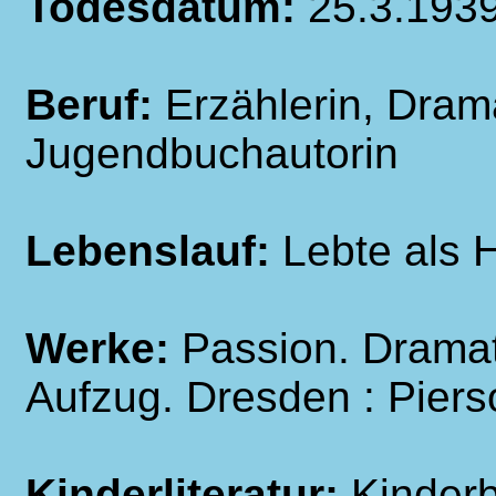
Todesdatum:
25.3.193
Beruf:
Erzählerin, Drama
Jugendbuchautorin
Lebenslauf:
Lebte als 
Werke:
Passion. Dramat
Aufzug. Dresden : Piers
Kinderliteratur:
Kinder