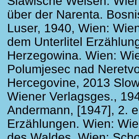
Slawische Weisen. Wie
über der Narenta. Bosn
Luser, 1940, Wien: Wien
dem Unterlitel Erzählun
Herzegowina. Wien: Wiene
Polumjesec nad Neretvo
Hercegovine, 2013 Slow
Wiener Verlagsges., 1941
Andermann, [1947], 2. er
Erzählungen. Wien: Wie
des Waldes. Wien: Schol