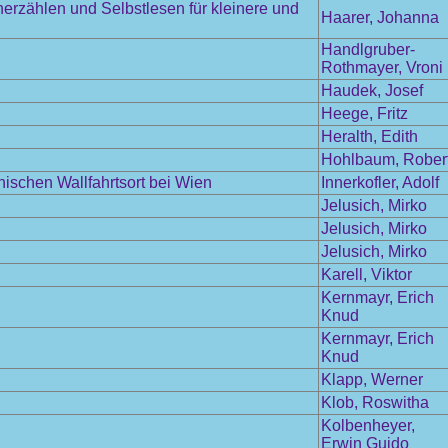
herzählen und Selbstlesen für kleinere und
Haarer, Johanna
Handlgruber-
Rothmayer, Vroni
Haudek, Josef
Heege, Fritz
Heralth, Edith
Hohlbaum, Rober
schen Wallfahrtsort bei Wien
Innerkofler, Adolf
Jelusich, Mirko
Jelusich, Mirko
Jelusich, Mirko
Karell, Viktor
Kernmayr, Erich
Knud
Kernmayr, Erich
Knud
Klapp, Werner
Klob, Roswitha
Kolbenheyer,
Erwin Guido