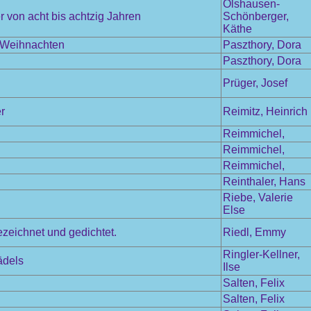
Olshausen-
 von acht bis achtzig Jahren
Schönberger,
Käthe
m Weihnachten
Paszthory, Dora
Paszthory, Dora
Prüger, Josef
r
Reimitz, Heinrich
Reimmichel,
Reimmichel,
Reimmichel,
Reinthaler, Hans
Riebe, Valerie
Else
ezeichnet und gedichtet.
Riedl, Emmy
Ringler-Kellner,
ädels
Ilse
Salten, Felix
Salten, Felix