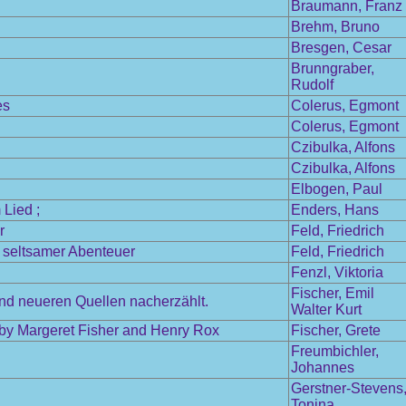
Braumann, Franz
Brehm, Bruno
Bresgen, Cesar
Brunngraber,
Rudolf
es
Colerus, Egmont
Colerus, Egmont
Czibulka, Alfons
Czibulka, Alfons
Elbogen, Paul
Lied ;
Enders, Hans
r
Feld, Friedrich
l seltsamer Abenteuer
Feld, Friedrich
Fenzl, Viktoria
Fischer, Emil
und neueren Quellen nacherzählt.
Walter Kurt
 by Margeret Fisher and Henry Rox
Fischer, Grete
Freumbichler,
Johannes
Gerstner-Stevens
Tonina