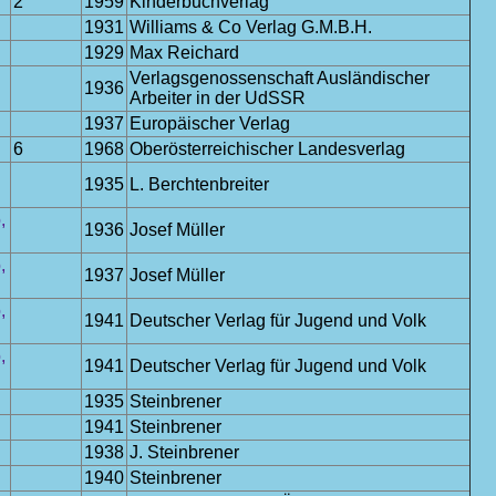
2
1959
Kinderbuchverlag
1931
Williams & Co Verlag G.M.B.H.
1929
Max Reichard
Verlagsgenossenschaft Ausländischer
1936
Arbeiter in der UdSSR
1937
Europäischer Verlag
6
1968
Oberösterreichischer Landesverlag
1935
L. Berchtenbreiter
,
1936
Josef Müller
,
1937
Josef Müller
,
1941
Deutscher Verlag für Jugend und Volk
,
1941
Deutscher Verlag für Jugend und Volk
1935
Steinbrener
1941
Steinbrener
1938
J. Steinbrener
1940
Steinbrener