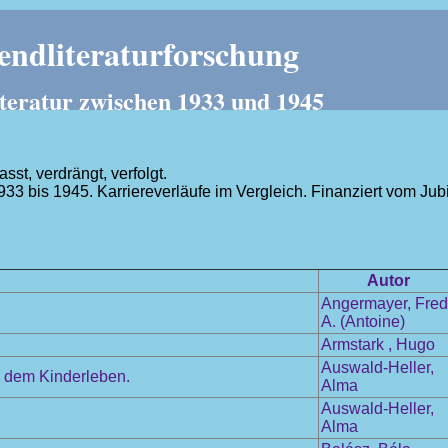
ndliteraturforschung
teratur zwischen 1933 und 1945
t, verdrängt, verfolgt.
1933 bis 1945. Karriereverläufe im Vergleich. Finanziert vom J
.
Autor
Angermayer, Fred
A. (Antoine)
Armstark , Hugo
Auswald-Heller,
s dem Kinderleben.
Alma
Auswald-Heller,
Alma