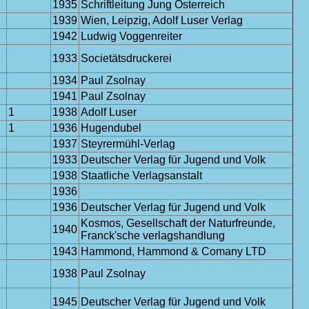
1935
Schriftleitung Jung Österreich
1939
Wien, Leipzig, Adolf Luser Verlag
1942
Ludwig Voggenreiter
1933
Societätsdruckerei
1934
Paul Zsolnay
1941
Paul Zsolnay
1
1938
Adolf Luser
1
1936
Hugendubel
1937
Steyrermühl-Verlag
1933
Deutscher Verlag für Jugend und Volk
1938
Staatliche Verlagsanstalt
1936
1936
Deutscher Verlag für Jugend und Volk
Kosmos, Gesellschaft der Naturfreunde,
1940
Franck'sche verlagshandlung
1943
Hammond, Hammond & Comany LTD
1938
Paul Zsolnay
,
1945
Deutscher Verlag für Jugend und Volk