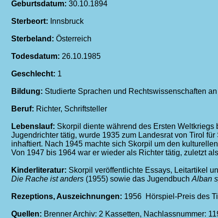
Geburtsdatum:
30.10.1894
Sterbeort:
Innsbruck
Sterbeland:
Österreich
Todesdatum:
26.10.1985
Geschlecht:
1
Bildung:
Studierte Sprachen und Rechtswissenschaften an d
Beruf:
Richter, Schriftsteller
Lebenslauf:
Skorpil diente während des Ersten Weltkriegs b
Jugendrichter tätig, wurde 1935 zum Landesrat von Tirol fü
inhaftiert. Nach 1945 machte sich Skorpil um den kulturellen
Von 1947 bis 1964 war er wieder als Richter tätig, zuletzt a
Kinderliteratur:
Skorpil veröffentlichte Essays, Leitartike
Die Rache ist anders
(1955) sowie das Jugendbuch
Alban s
Rezeptions, Auszeichnungen:
1956 Hörspiel-Preis des Ti
Quellen:
Brenner Archiv: 2 Kassetten, Nachlassnummer: 119,