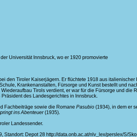
er Universität Innsbruck, wo er 1920 promovierte
ei den Tiroler Kaiserjägern. Er flüchtete 1918 aus italienische
r Schule, Krankenanstalten, Fürsorge und Kunst bestellt und na
 Wiederaufbau Tirols verdient, er war für die Fürsorge und die 
ls Präsident des Landesgerichtes in Innsbruck.
l und Fachbeiträge sowie die Romane
Pasubio
(1934), in dem er s
pringt ins Abenteuer
(1935).
roler Landessender.
 Standort: Depot 28 http://data.onb.ac.at/nlv_lex/perslex/S/Sk