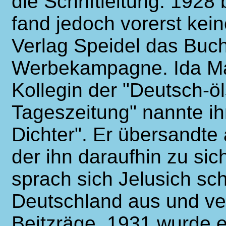
die Schriftleitung. 1928
fand jedoch vorerst kein
Verlag Speidel das Buch
Werbekampagne. Ida Ma
Kollegin der "Deutsch-öl
Tageszeitung" nannte i
Dichter". Er übersandte
der ihn daraufhin zu sic
sprach sich Jelusich sc
Deutschland aus und ver
Beitzräge. 1931 wurde 