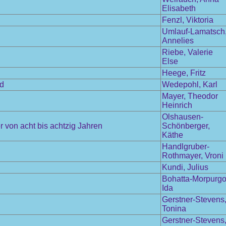
Elisabeth
Fenzl, Viktoria
Umlauf-Lamatsch
Annelies
Riebe, Valerie
Else
Heege, Fritz
nd
Wedepohl, Karl
Mayer, Theodor
Heinrich
Olshausen-
 von acht bis achtzig Jahren
Schönberger,
Käthe
Handlgruber-
Rothmayer, Vroni
Kundi, Julius
Bohatta-Morpurgo
Ida
Gerstner-Stevens
Tonina
Gerstner-Stevens