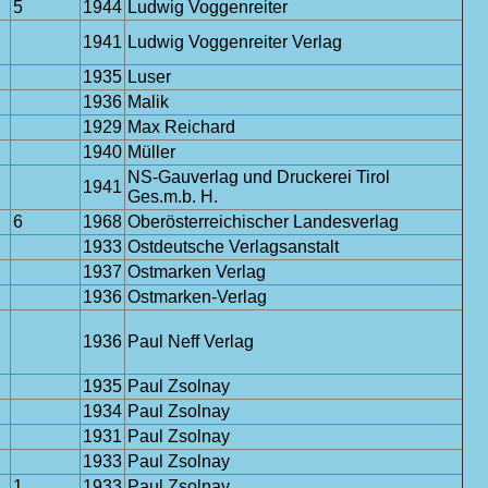
5
1944
Ludwig Voggenreiter
1941
Ludwig Voggenreiter Verlag
1935
Luser
1936
Malik
1929
Max Reichard
1940
Müller
NS-Gauverlag und Druckerei Tirol
1941
Ges.m.b. H.
6
1968
Oberösterreichischer Landesverlag
1933
Ostdeutsche Verlagsanstalt
1937
Ostmarken Verlag
1936
Ostmarken-Verlag
1936
Paul Neff Verlag
1935
Paul Zsolnay
1934
Paul Zsolnay
1931
Paul Zsolnay
1933
Paul Zsolnay
1
1933
Paul Zsolnay