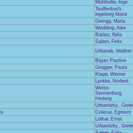
Mühlhofer, Inge
Teuffenbach,
Ingeborg Maria
Grengg, Maria
Wedding, Alex
Balász, Béla
Salten, Felix
Urbanek, Walther
Bayer, Pauline
Grogger, Paula
Klapp, Werner
Lynkke, Norbert
Weiss-
Sonnenburg,
Hedwig
Urbanitzky , Grete
es
Colerus, Egmont
Lothar, Ernst
Urbanitzky , Grete
Salten, Felix