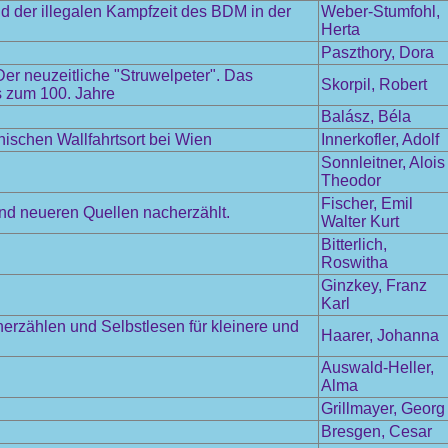
 der illegalen Kampfzeit des BDM in der
Weber-Stumfohl,
Herta
Paszthory, Dora
r neuzeitliche "Struwelpeter". Das
Skorpil, Robert
is zum 100. Jahre
Balász, Béla
schen Wallfahrtsort bei Wien
Innerkofler, Adolf
Sonnleitner, Alois
Theodor
Fischer, Emil
und neueren Quellen nacherzählt.
Walter Kurt
Bitterlich,
Roswitha
Ginzkey, Franz
Karl
herzählen und Selbstlesen für kleinere und
Haarer, Johanna
Auswald-Heller,
Alma
Grillmayer, Georg
Bresgen, Cesar