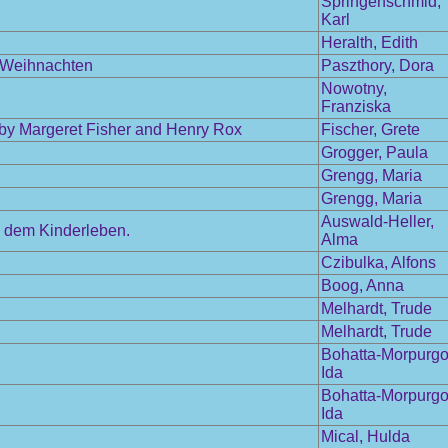
Springenschmid,
Karl
Heralth, Edith
m Weihnachten
Paszthory, Dora
Nowotny,
Franziska
 by Margeret Fisher and Henry Rox
Fischer, Grete
Grogger, Paula
Grengg, Maria
Grengg, Maria
Auswald-Heller,
s dem Kinderleben.
Alma
Czibulka, Alfons
Boog, Anna
Melhardt, Trude
Melhardt, Trude
Bohatta-Morpurgo
Ida
Bohatta-Morpurgo
Ida
Mical, Hulda