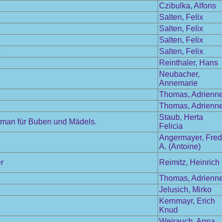
Czibulka, Alfons
Salten, Felix
Salten, Felix
Salten, Felix
s
Salten, Felix
Reinthaler, Hans
Neubacher,
Annemarie
Thomas, Adrienn
Thomas, Adrienn
Staub, Herta
 Roman für Buben und Mädels.
Felicia
Angermayer, Fred
A. (Antoine)
r
Reimitz, Heinrich
Thomas, Adrienn
Jelusich, Mirko
Kernmayr, Erich
Knud
Weirauch, Anna