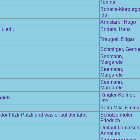
Tonina
Bohatta-Morpurgo
Ida
Armstark , Hugo
Lied ;
Enders, Hans
Traugott, Edgar
Schmirger, Gertru
Seemann,
Margarete
Seemann,
Margarete
Seemann,
Margarete
Ringler-Kellner,
ädels
Ilse
Barta Mikl, Emma
 Fitzli-Putzli und was er auf der fahrt
Schützenhofer,
Friedrich
Umlauf-Lamatsch
Annelies