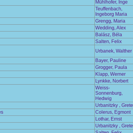
Mühlhofer, Inge
Teuffenbach,
Ingeborg Maria
Grengg, Maria
Wedding, Alex
Balász, Béla
Salten, Felix
Urbanek, Walther
Bayer, Pauline
Grogger, Paula
Klapp, Werner
Lynkke, Norbert
Weiss-
Sonnenburg,
Hedwig
Urbanitzky , Grete
es
Colerus, Egmont
Lothar, Ernst
Urbanitzky , Grete
Salten, Felix