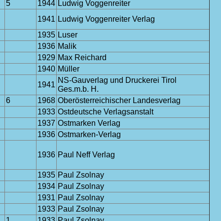
5
1944
Ludwig Voggenreiter
1941
Ludwig Voggenreiter Verlag
1935
Luser
1936
Malik
1929
Max Reichard
1940
Müller
NS-Gauverlag und Druckerei Tirol
1941
Ges.m.b. H.
6
1968
Oberösterreichischer Landesverlag
1933
Ostdeutsche Verlagsanstalt
1937
Ostmarken Verlag
1936
Ostmarken-Verlag
1936
Paul Neff Verlag
1935
Paul Zsolnay
1934
Paul Zsolnay
1931
Paul Zsolnay
1933
Paul Zsolnay
1
1933
Paul Zsolnay