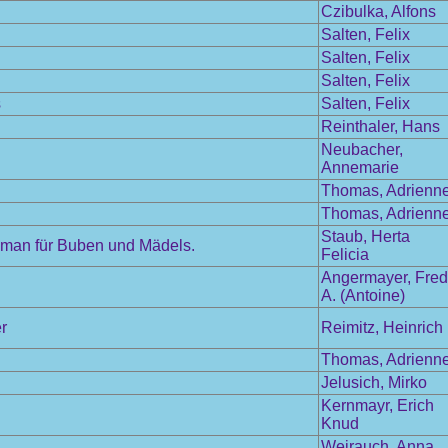
Czibulka, Alfons
Salten, Felix
Salten, Felix
Salten, Felix
s
Salten, Felix
Reinthaler, Hans
Neubacher,
Annemarie
Thomas, Adrienn
Thomas, Adrienn
Staub, Herta
 Roman für Buben und Mädels.
Felicia
Angermayer, Fred
A. (Antoine)
r
Reimitz, Heinrich
Thomas, Adrienn
Jelusich, Mirko
Kernmayr, Erich
Knud
Weirauch, Anna