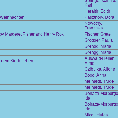
Springenschmid,
Karl
Heralth, Edith
m Weihnachten
Paszthory, Dora
Nowotny,
Franziska
 by Margeret Fisher and Henry Rox
Fischer, Grete
Grogger, Paula
Grengg, Maria
Grengg, Maria
Auswald-Heller,
s dem Kinderleben.
Alma
Czibulka, Alfons
Boog, Anna
Melhardt, Trude
Melhardt, Trude
Bohatta-Morpurgo
Ida
Bohatta-Morpurgo
Ida
Mical, Hulda