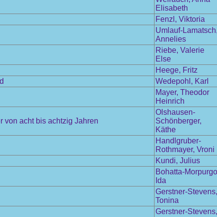
Elisabeth
Fenzl, Viktoria
Umlauf-Lamatsch
Annelies
Riebe, Valerie
Else
Heege, Fritz
nd
Wedepohl, Karl
Mayer, Theodor
Heinrich
Olshausen-
 von acht bis achtzig Jahren
Schönberger,
Käthe
Handlgruber-
Rothmayer, Vroni
Kundi, Julius
Bohatta-Morpurgo
Ida
Gerstner-Stevens
Tonina
Gerstner-Stevens