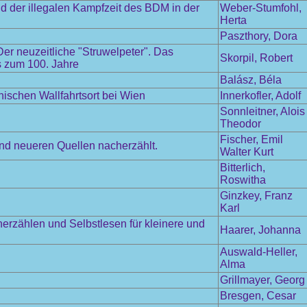
 der illegalen Kampfzeit des BDM in der
Weber-Stumfohl,
Herta
Paszthory, Dora
r neuzeitliche "Struwelpeter". Das
Skorpil, Robert
is zum 100. Jahre
Balász, Béla
schen Wallfahrtsort bei Wien
Innerkofler, Adolf
Sonnleitner, Alois
Theodor
Fischer, Emil
und neueren Quellen nacherzählt.
Walter Kurt
Bitterlich,
Roswitha
Ginzkey, Franz
Karl
herzählen und Selbstlesen für kleinere und
Haarer, Johanna
Auswald-Heller,
Alma
Grillmayer, Georg
Bresgen, Cesar