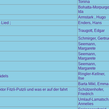
Tonina
Bohatta-Morpurgo
Ida
Armstark , Hugo
Lied ;
Enders, Hans
Traugott, Edgar
Schmirger, Gertru
Seemann,
Margarete
Seemann,
Margarete
Seemann,
Margarete
Ringler-Kellner,
ädels
Ilse
Barta Mikl, Emma
 Fitzli-Putzli und was er auf der fahrt
Schützenhofer,
Friedrich
Umlauf-Lamatsch
Annelies