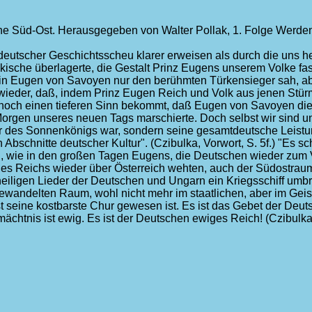
he Süd-Ost. Herausgegeben von Walter Pollak, 1. Folge Werden
eindeutscher Geschichtsscheu klarer erweisen als durch die uns 
lkische überlagerte, die Gestalt Prinz Eugens unserem Volke fa
in Eugen von Savoyen nur den berühmten Türkensieger sah, ab
 wieder, daß, indem Prinz Eugen Reich und Volk aus jenen Stür
" noch einen tieferen Sinn bekommt, daß Eugen von Savoyen die
orgen unseres neuen Tags marschierte. Doch selbst wir sind 
r des Sonnenkönigs war, sondern seine gesamtdeutsche Leistung
bschnitte deutscher Kultur". (Czibulka, Vorwort, S. 5f.) "Es sc
n, wie in den großen Tagen Eugens, die Deutschen wieder zum
des Reichs wieder über Österreich wehten, auch der Südostrau
iligen Lieder der Deutschen und Ungarn ein Kriegsschiff umbr
ewandelten Raum, wohl nicht mehr im staatlichen, aber im Geis
 seine kostbarste Chur gewesen ist. Es ist das Gebet der Deu
ächtnis ist ewig. Es ist der Deutschen ewiges Reich! (Czibulka