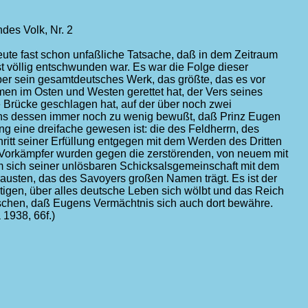
des Volk, Nr. 2
heute fast schon unfaßliche Tatsache, daß in dem Zeitraum
st völlig entschwunden war. Es war die Folge dieser
er sein gesamtdeutsches Werk, das größte, das es vor
men im Osten und Westen gerettet hat, der Vers seines
 Brücke geschlagen hat, auf der über noch zwei
uns dessen immer noch zu wenig bewußt, daß Prinz Eugen
 eine dreifache gewesen ist: die des Feldherrn, des
hritt seiner Erfüllung entgegen mit dem Werden des Dritten
 Vorkämpfer wurden gegen die zerstörenden, von neuem mit
m sich seiner unlösbaren Schicksalsgemeinschaft mit dem
austen, das des Savoyers großen Namen trägt. Es ist der
tigen, über alles deutsche Leben sich wölbt und das Reich
tschen, daß Eugens Vermächtnis sich auch dort bewähre.
 1938, 66f.)