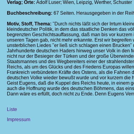
Verlag; Orte:
Adolf Luser; Wien, Leipzig, Werther, Schuster
Buchbeschreibung:
67 Seiten. Herausgegeben in der Rei
Motiv, Stoff, Thema:
"Durch nichts läßt sich der Irrtum kl
kleindeutscher Politik, in dem das staatliche Denken das vö
begrenzten Geschichtsauffassung, daß man bis vor kurzem 
unseren Tagen gab, nicht mehr erkannte. Erst wir begreifen
unsterblichen Liedes "er ließ sich schlagen einen Brucken
Jahrhunderte deutschen Haders hinweg unser Volk in den M
nicht nur der Besieger der Türken und der große Überwinde
Staatsmannes und des Wegbereiters einer der strahlendsten A
Reichs, als um des Glücks und des Friedens Europas wille
Frankreich verbündeten Kräfte des Ostens, als die Fahnen 
deutschen Volke wieder bewußt wurde und vor kurzem die he
Geist Eugens, daß die Kuppel des Reichs heute, in einem g
auch die Hoffnung wurde des deutschen Böhmens, das einst
Dann wäre es erfüllt, doch nicht zu Ende. Denn Eugens Verm
Liste
Impressum