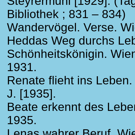
Steyrermühl [1929]. (Tag
Bibliothek ; 831 – 834)
Wandervögel. Verse. Wi
Heddas Weg durchs Leb
Schönheitskönigin. Wie
1931.
Renate flieht ins Leben.
J. [1935].
Beate erkennt des Lebe
1935.
Lenas wahrer Beruf. Wi