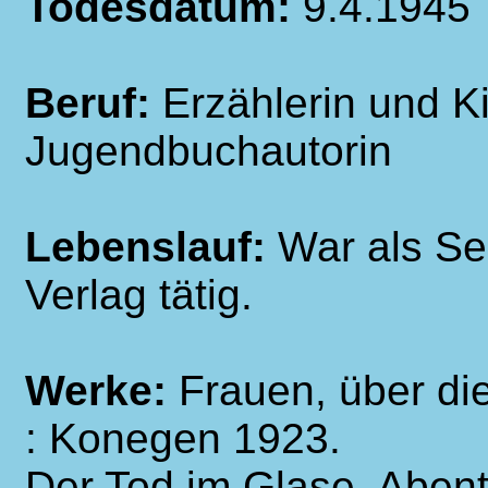
Todesdatum:
9.4.1945
Beruf:
Erzählerin und K
Jugendbuchautorin
Lebenslauf:
War als Se
Verlag tätig.
Werke:
Frauen, über di
: Konegen 1923.
Der Tod im Glase. Aben