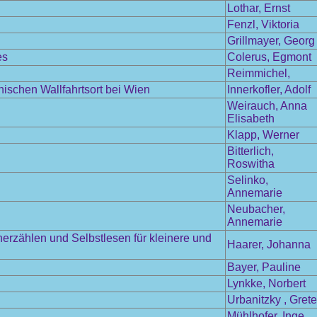
Lothar, Ernst
Fenzl, Viktoria
Grillmayer, Georg
es
Colerus, Egmont
Reimmichel,
schen Wallfahrtsort bei Wien
Innerkofler, Adolf
Weirauch, Anna
Elisabeth
Klapp, Werner
Bitterlich,
Roswitha
Selinko,
Annemarie
Neubacher,
Annemarie
herzählen und Selbstlesen für kleinere und
Haarer, Johanna
Bayer, Pauline
Lynkke, Norbert
Urbanitzky , Grete
Mühlhofer, Inge