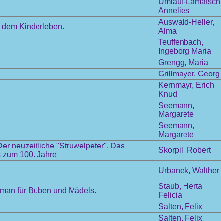
Umlauf-Lamatsch
Annelies
Auswald-Heller,
s dem Kinderleben.
Alma
Teuffenbach,
Ingeborg Maria
Grengg, Maria
Grillmayer, Georg
Kernmayr, Erich
Knud
Seemann,
Margarete
Seemann,
Margarete
r neuzeitliche "Struwelpeter". Das
Skorpil, Robert
is zum 100. Jahre
Urbanek, Walther
Staub, Herta
 Roman für Buben und Mädels.
Felicia
Salten, Felix
s
Salten, Felix