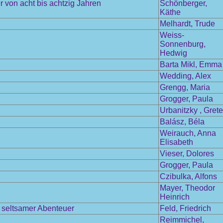
 von acht bis achtzig Jahren
Schönberger,
Käthe
Melhardt, Trude
Weiss-
Sonnenburg,
Hedwig
Barta Mikl, Emma
Wedding, Alex
Grengg, Maria
Grogger, Paula
Urbanitzky , Grete
Balász, Béla
Weirauch, Anna
Elisabeth
Vieser, Dolores
Grogger, Paula
Czibulka, Alfons
Mayer, Theodor
Heinrich
l seltsamer Abenteuer
Feld, Friedrich
Reimmichel,