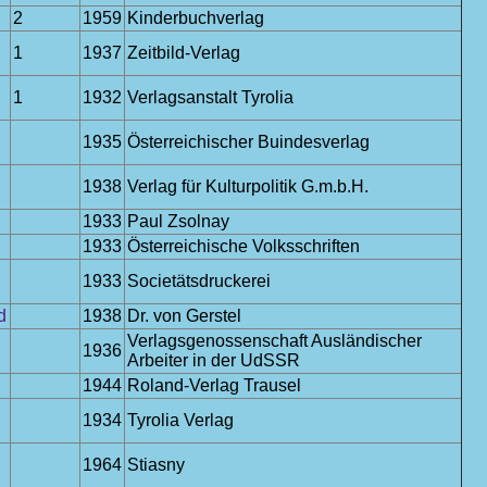
2
1959
Kinderbuchverlag
1
1937
Zeitbild-Verlag
1
1932
Verlagsanstalt Tyrolia
1935
Österreichischer Buindesverlag
1938
Verlag für Kulturpolitik G.m.b.H.
1933
Paul Zsolnay
1933
Österreichische Volksschriften
1933
Societätsdruckerei
d
1938
Dr. von Gerstel
Verlagsgenossenschaft Ausländischer
1936
Arbeiter in der UdSSR
1944
Roland-Verlag Trausel
1934
Tyrolia Verlag
1964
Stiasny