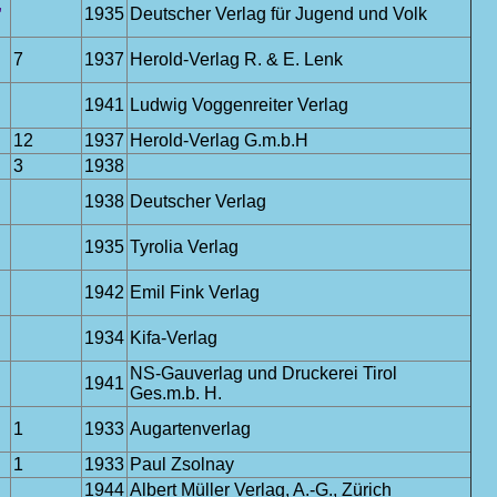
,
1935
Deutscher Verlag für Jugend und Volk
7
1937
Herold-Verlag R. & E. Lenk
1941
Ludwig Voggenreiter Verlag
12
1937
Herold-Verlag G.m.b.H
3
1938
1938
Deutscher Verlag
1935
Tyrolia Verlag
1942
Emil Fink Verlag
1934
Kifa-Verlag
NS-Gauverlag und Druckerei Tirol
1941
Ges.m.b. H.
1
1933
Augartenverlag
1
1933
Paul Zsolnay
1944
Albert Müller Verlag, A.-G., Zürich