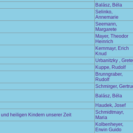
Balász, Béla
Selinko,
Annemarie
Seemann,
Margarete
Mayer, Theodor
Heinrich
Kernmayr, Erich
Knud
Urbanitzky , Grete
Kuppe, Rudolf
Brunngraber,
Rudolf
Schmirger, Gertru
Balász, Béla
Haudek, Josef
Schmidtmayr,
und heiligen Kindern unserer Zeit
Maria
Kolbenheyer,
Erwin Guido