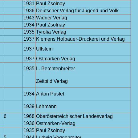
1931
Paul Zsolnay
1936
Deutscher Verlag für Jugend und Volk
1943
Wiener Verlag
1934
Paul Zsolnay
1935
Tyrolia Verlag
1937
Klemens Hofbauer-Druckerei und Verlag
1937
Ullstein
1937
Ostmarken Verlag
1935
L. Berchtenbreiter
Zeitbild Verlag
1934
Anton Pustet
1939
Lehmann
6
1968
Oberösterreichischer Landesverlag
1936
Ostmarken-Verlag
1935
Paul Zsolnay
5
1944
Ludwig Voggenreiter