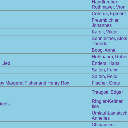
Handlgruber-
Rothmayer, Vroni
Colerus, Egmont
Freumbichler,
Johannes
Karell, Viktor
Sonnleitner, Alois
Theodor
Boog, Anna
Hohlbaum, Rober
Lied ;
Enders, Hans
Salten, Felix
Salten, Felix
 by Margeret Fisher and Henry Rox
Fischer, Grete
Traugott, Edgar
Ringler-Kellner,
ädels
Ilse
Umlauf-Lamatsch
Annelies
Olshausen-