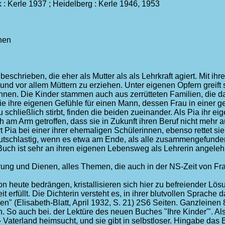
k : Kerle 1937 ; Heidelberg : Kerle 1946, 1953
chen
 beschrieben, die eher als Mutter als als Lehrkraft agiert. Mit ih
d vor allem Müttern zu erziehen. Unter eigenen Opfern greift 
önnen. Die Kinder stammen auch aus zerrütteten Familien, die da
ie ihre eigenen Gefühle für einen Mann, dessen Frau in einer ge
u schließlich stirbt, finden die beiden zueinander. Als Pia ihr e
 am Arm getroffen, dass sie in Zukunft ihren Beruf nicht mehr a
 Pia bei einer ihrer ehemaligen Schülerinnen, ebenso rettet s
eutschlastig, wenn es etwa am Ende, als alle zusammengefunden
uch ist sehr an ihren eigenen Lebensweg als Lehrerin angeleh
erung und Dienen, alles Themen, die auch in der NS-Zeit von Fr
heute bedrängen, kristallisieren sich hier zu befreiender Lösung
t erfüllt. Die Dichterin versteht es, in ihrer blutvollen Sprac
Elisabeth-Blatt, April 1932, S. 21) 2S6 Seiten. Ganzleinen 8 
So auch bei. der Lektüre des neuen Buches "Ihre Kinder'". Als d
» Vaterland heimsucht, und sie gibt in selbstloser. Hingabe das 