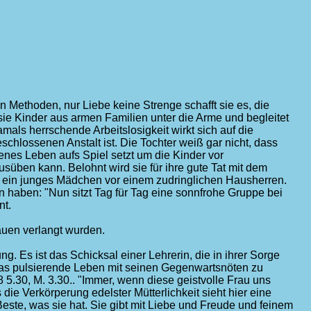
ren Methoden, nur Liebe keine Strenge schafft sie es, die
sie Kinder aus armen Familien unter die Arme und begleitet
mals herrschende Arbeitslosigkeit wirkt sich auf die
schlossenen Anstalt ist. Die Tochter weiß gar nicht, dass
igenes Leben aufs Spiel setzt um die Kinder vor
usüben kann. Belohnt wird sie für ihre gute Tat mit dem
ie ein junges Mädchen vor einem zudringlichen Hausherren.
 haben: "Nun sitzt Tag für Tag eine sonnfrohe Gruppe bei
nt.
auen verlangt wurden.
. Es ist das Schicksal einer Lehrerin, die in ihrer Sorge
he das pulsierende Leben mit seinen Gegenwartsnöten zu
5.30, M. 3.30.. "Immer, wenn diese geistvolle Frau uns
ie Verkörperung edelster Mütterlichkeit sieht hier eine
Beste, was sie hat. Sie gibt mit Liebe und Freude und feinem