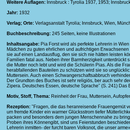
Weitere Auflagen:
Innsbruck : Tyrolia 1937, 1953; Innsbruc
Jahr:
1932
Verlag; Orte:
Verlagsanstalt Tyrolia; Innsbruck, Wien, Mün
Buchbeschreibung:
245 Seiten, keine Illustrationen
Inhaltsangabe:
Pia Forst wird als perfekte Lehrerin in Wien
Mädchen zu guten ehrlichen und aufrichtigen Erwachsenen un
sie auf einen Landausflug, den sie sich nie hätten leisten k
Familien fatal aus. Neben ihrer Barmherzigkeit unterdrückt s
die Mutter noch lebt und wird die Schülerin Pias. Als die Fra
herabfallenden Bauteilen zu schützen wird sie so unglücklich
Muttersein. Auch einen Schwangerschaftsabbruch verhindert
Der Grundton des Buches ist sehr religiös, ber auch sehr d
Zipera. Deutsches Essen, deutsche Sprache" (S. 241) Das B
Motiv, Stoff, Thema:
Reinheit der Frau, Muttersein, Aufopf
Rezeption:
"Fragen, die das heranreisende Frauengemüt von 
um fremde Kinder ein warmer Glücksstrom tiefer Mütterlichkei
packen und besonders dem jungen Menschennahe zu bringen" (
Proben ihres Könnengibt, sind uns Feierstunden beschieden. 
Lehrerin inmitten- der furcht baren Volksnot, die unser arme