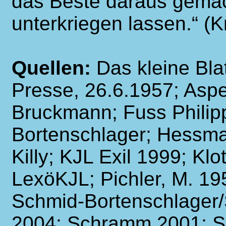
das Beste daraus gemach
unterkriegen lassen.“ (Kr
Quellen:
Das kleine Bla
Presse, 26.6.1957; Aspe
Bruckmann; Fuss Philipp
Bortenschlager; Hessma
Killy; KJL Exil 1999; Kl
LexöKJL; Pichler, M. 19
Schmid-Bortenschlager/
2004; Schramm 2001; S