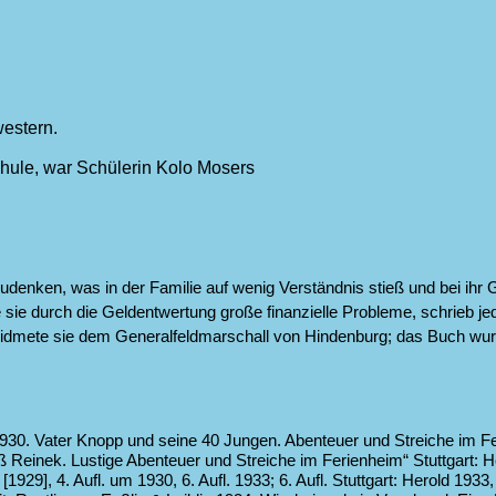
western.
ule, war Schülerin Kolo Mosers
nken, was in der Familie auf wenig Verständnis stieß und bei ihr Ge
 sie durch die Geldentwertung große finanzielle Probleme, schrieb je
dmete sie dem Generalfeldmarschall von Hindenburg; das Buch wurd
1930.
Vater Knopp und seine 40 Jungen. Abenteuer und Streiche im Ferie
 Reinek. Lustige Abenteuer und Streiche im Ferienheim“ Stuttgart: He
929], 4. Aufl. um 1930, 6. Aufl. 1933; 6. Aufl. Stuttgart: Herold 1933, 