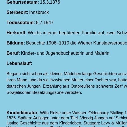
Geburtsdatum:
15.3.1876
Sterbeort:
Innsbruck
Todesdatum:
8.7.1947
Herkunft:
Wuchs in einer begüterten Familie auf, zwei Sch
Bildung:
Besuchte 1906–1910 die Wiener Kunstgewerbesch
Beruf:
Kinder- und Jugendbuchautorin und Malerin
Lebenslauf:
Begann sich schon als kleines Mädchen lange Geschichten auszude
ihren Mann, und da sie inzwischen Mutter einer Tochter war, hatte
deutschen Jungen. Erzählung aus Ostpreußens schwerer Zeit“ wi
Sowjetischen Besatzungszone verboten.
Kinderliteratur:
Wills Reise unter Wasser. Oldenburg: Stalling 
1935. Spätere Auflagen unter dem Titel „Vierzig Jungen auf Schloß
lustige Geschichte aus dem Kinderleben. Stuttgart: Levy & Müller [1