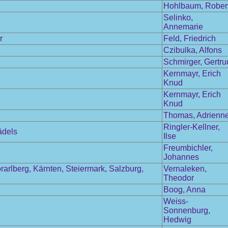
Hohlbaum, Rober
Selinko,
Annemarie
r
Feld, Friedrich
Czibulka, Alfons
Schmirger, Gertru
Kernmayr, Erich
Knud
Kernmayr, Erich
Knud
Thomas, Adrienn
Ringler-Kellner,
ädels
Ilse
Freumbichler,
Johannes
arlberg, Kärnten, Steiermark, Salzburg,
Vernaleken,
Theodor
Boog, Anna
Weiss-
Sonnenburg,
Hedwig