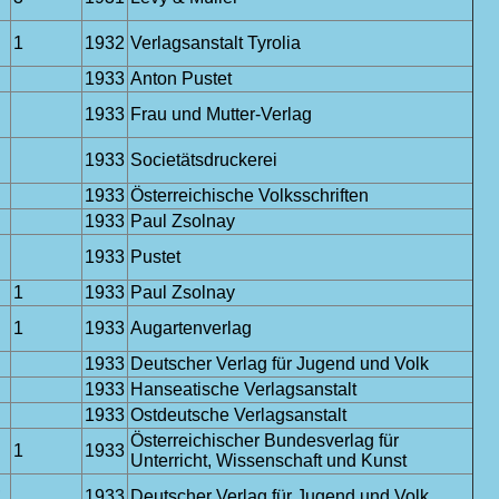
1
1932
Verlagsanstalt Tyrolia
1933
Anton Pustet
1933
Frau und Mutter-Verlag
1933
Societätsdruckerei
1933
Österreichische Volksschriften
1933
Paul Zsolnay
1933
Pustet
1
1933
Paul Zsolnay
1
1933
Augartenverlag
1933
Deutscher Verlag für Jugend und Volk
1933
Hanseatische Verlagsanstalt
1933
Ostdeutsche Verlagsanstalt
Österreichischer Bundesverlag für
1
1933
Unterricht, Wissenschaft und Kunst
,
1933
Deutscher Verlag für Jugend und Volk