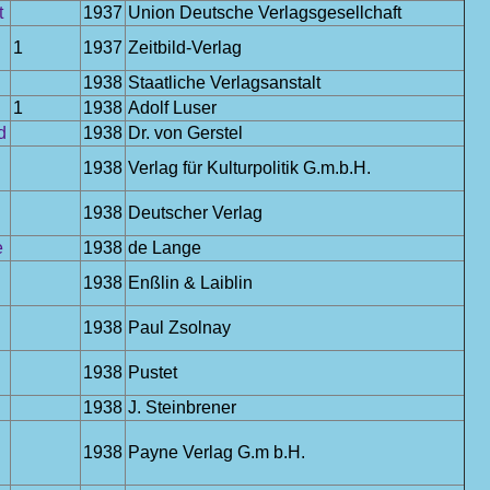
t
1937
Union Deutsche Verlagsgesellchaft
1
1937
Zeitbild-Verlag
1938
Staatliche Verlagsanstalt
1
1938
Adolf Luser
d
1938
Dr. von Gerstel
1938
Verlag für Kulturpolitik G.m.b.H.
1938
Deutscher Verlag
e
1938
de Lange
1938
Enßlin & Laiblin
1938
Paul Zsolnay
1938
Pustet
1938
J. Steinbrener
1938
Payne Verlag G.m b.H.