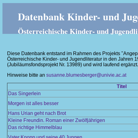
Datenbank Kinder- und Juge
Österreichische Kinder- und Jugendli
Diese Datenbank entstand im Rahmen des Projekts "Angepass
Österreichische Kinder- und Jugendliteratur in den Jahren 
(Jubiläumsfondsprojekt Nr. 13989) und wird laufend ergänzt
Hinweise bitte an
susanne.blumesberger@univie.ac.at
Titel
Das Singerlein
Morgen ist alles besser
Hans Urian geht nach Brot
Kleine Freundin. Roman einer Zwölfjährigen
Das richtige Himmelblau
Vater Knopp und seine 40 Jungen