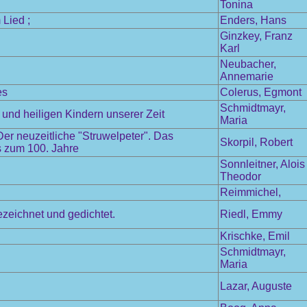
Tonina
Lied ;
Enders, Hans
Ginzkey, Franz
Karl
Neubacher,
Annemarie
es
Colerus, Egmont
Schmidtmayr,
und heiligen Kindern unserer Zeit
Maria
r neuzeitliche "Struwelpeter". Das
Skorpil, Robert
is zum 100. Jahre
Sonnleitner, Alois
Theodor
Reimmichel,
ezeichnet und gedichtet.
Riedl, Emmy
Krischke, Emil
Schmidtmayr,
Maria
Lazar, Auguste