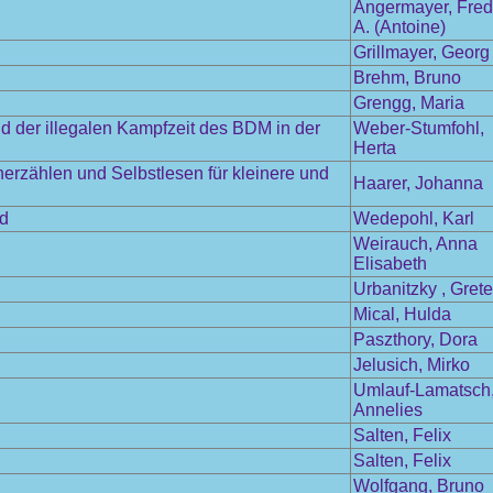
Angermayer, Fred
A. (Antoine)
Grillmayer, Georg
Brehm, Bruno
Grengg, Maria
 der illegalen Kampfzeit des BDM in der
Weber-Stumfohl,
Herta
herzählen und Selbstlesen für kleinere und
Haarer, Johanna
nd
Wedepohl, Karl
Weirauch, Anna
Elisabeth
Urbanitzky , Grete
Mical, Hulda
Paszthory, Dora
Jelusich, Mirko
Umlauf-Lamatsch
Annelies
Salten, Felix
Salten, Felix
Wolfgang, Bruno