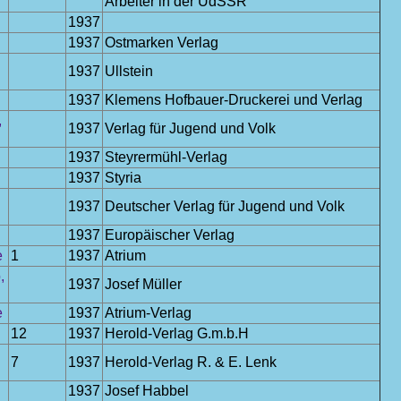
Arbeiter in der UdSSR
1937
1937
Ostmarken Verlag
1937
Ullstein
1937
Klemens Hofbauer-Druckerei und Verlag
,
1937
Verlag für Jugend und Volk
1937
Steyrermühl-Verlag
1937
Styria
1937
Deutscher Verlag für Jugend und Volk
1937
Europäischer Verlag
e
1
1937
Atrium
,
1937
Josef Müller
e
1937
Atrium-Verlag
12
1937
Herold-Verlag G.m.b.H
7
1937
Herold-Verlag R. & E. Lenk
1937
Josef Habbel