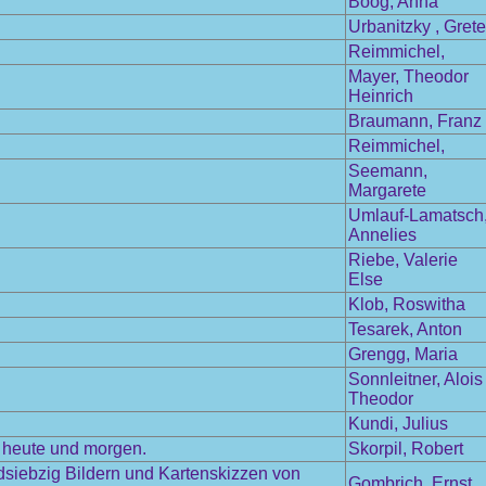
Boog, Anna
Urbanitzky , Grete
Reimmichel,
Mayer, Theodor
Heinrich
Braumann, Franz
Reimmichel,
Seemann,
Margarete
Umlauf-Lamatsch
Annelies
Riebe, Valerie
Else
Klob, Roswitha
Tesarek, Anton
Grengg, Maria
Sonnleitner, Alois
Theodor
Kundi, Julius
, heute und morgen.
Skorpil, Robert
ndsiebzig Bildern und Kartenskizzen von
Gombrich, Ernst