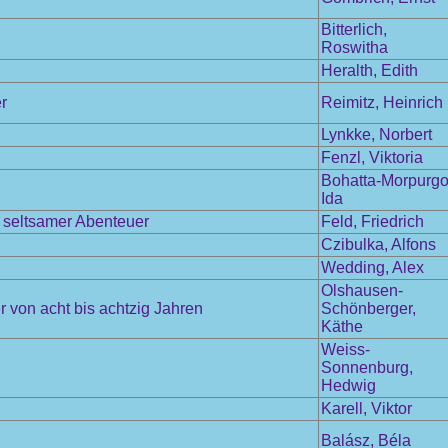
Bitterlich,
Roswitha
Heralth, Edith
r
Reimitz, Heinrich
Lynkke, Norbert
Fenzl, Viktoria
Bohatta-Morpurgo
Ida
l seltsamer Abenteuer
Feld, Friedrich
Czibulka, Alfons
Wedding, Alex
Olshausen-
 von acht bis achtzig Jahren
Schönberger,
Käthe
Weiss-
Sonnenburg,
Hedwig
Karell, Viktor
Balász, Béla