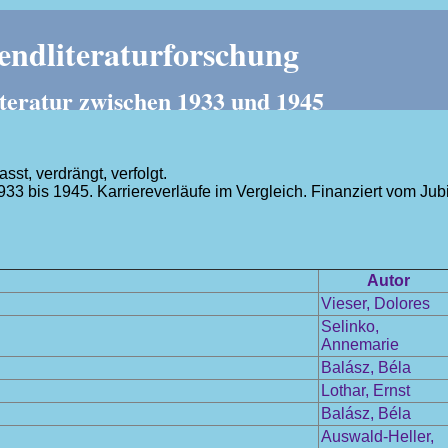
ndliteraturforschung
teratur zwischen 1933 und 1945
t, verdrängt, verfolgt.
1933 bis 1945. Karriereverläufe im Vergleich. Finanziert vom J
.
Autor
Vieser, Dolores
Selinko,
Annemarie
Balász, Béla
Lothar, Ernst
Balász, Béla
Auswald-Heller,